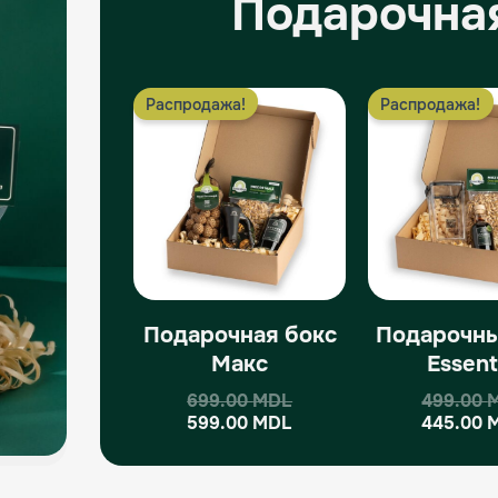
Подарочна
Первоначальная
Текущая
Распродажа!
Распродажа!
цена
цена:
составляла
599.00 MDL.
699.00 MDL.
Подарочная бокс
Подарочны
Макс
Essent
699.00
MDL
499.00
599.00
MDL
445.00