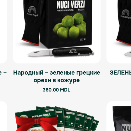
 –
Народный – зеленые грецкие
ЗЕЛЕН
орехи в кожуре
360.00
MDL
Диапазон
Этот
цен:
товар
195.00 MDL
имеет
–
435.00 MDL
несколько