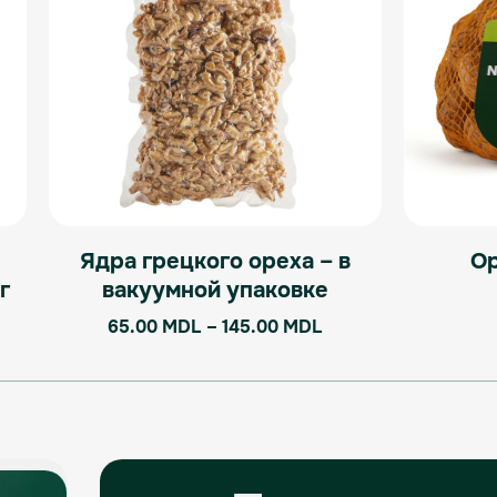
вариаций.
Опции
можно
выбрать
на
странице
товара.
Ядра грецкого ореха – в
Ор
г
вакуумной упаковке
65.00
MDL
–
145.00
MDL