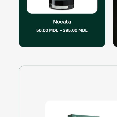
на
странице
товара.
Nucata
50.00
MDL
–
295.00
MDL