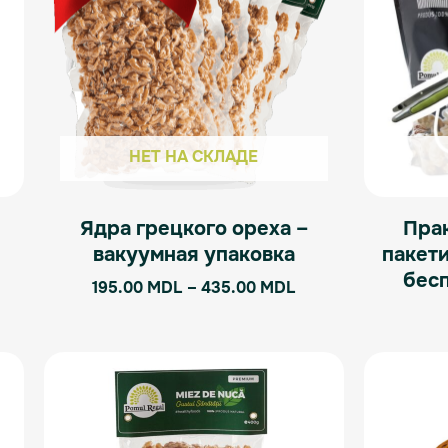
вариаций.
Опции
можно
выбрать
на
странице
НЕТ НА СКЛАДЕ
товара.
Ядра грецкого ореха –
Прак
вакуумная упаковка
пакети
бес
195.00
MDL
–
435.00
MDL
Диапазон
Этот
цен:
товар
65.00 MDL
имеет
–
145.00 MDL
несколько