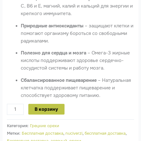
С, В6 и Е, магний, калий и кальций для энергии и
крепкого иммунитета.
Природные антиоксиданты
– защищают клетки и
помогают организму бороться со свободными
радикалами.
Полезно для сердца и мозга
– Омега-3 жирные
кислоты поддерживают здоровье сердечно-
сосудистой системы и работу мозга.
Сбалансированное пищеварение
– Натуральная
клетчатка поддерживает пищеварение и
способствует здоровому питанию.
В корзину
Категория:
Грецкие орехи
Метки:
Бесплатная доставка
,
nuciverzi
,
бесплатная доставка
,
Бесплатная доставка
,
зеленый
,
орехи