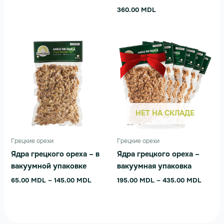
360.00
MDL
Диапазон
Диапа
Этот
Этот
цен:
цен:
товар
товар
65.00 MDL
195.00
имеет
–
имеет
–
145.00 MDL
435.0
несколько
несколько
вариаций.
вариаций.
Опции
Опции
НЕТ НА СКЛАДЕ
можно
можно
выбрать
выбрать
на
на
Грецкие орехи
Грецкие орехи
странице
странице
Ядра грецкого ореха – в
Ядра грецкого ореха –
товара.
товара.
вакуумной упаковке
вакуумная упаковка
65.00
MDL
–
145.00
MDL
195.00
MDL
–
435.00
MDL