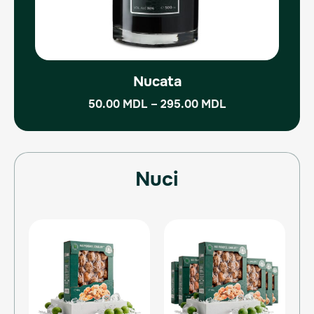
pagina
produsului.
Nucata
50.00
MDL
–
295.00
MDL
Nuci