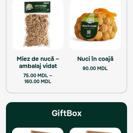
Interval
Acest
de
produs
prețuri:
are
75.00 MDL
mai
până
multe
la
160.00 MDL
variații.
Opțiunile
pot
Miez de nucă –
Nuci în coajă
fi
ambalaj vidat
alese
90.00
MDL
în
75.00
MDL
–
pagina
160.00
MDL
produsului.
GiftBox
Prețul
Prețul
Prețul
Prețul