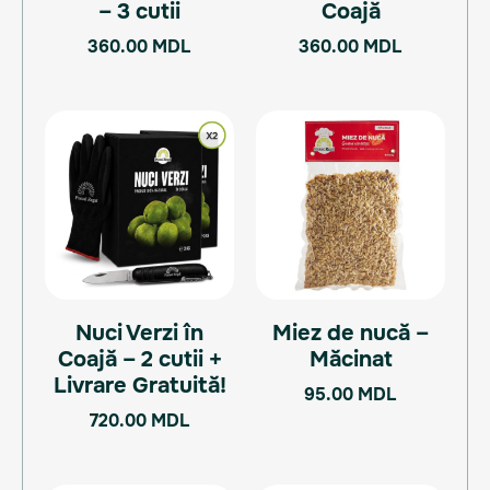
– 3 cutii
Coajă
360.00
MDL
360.00
MDL
Nuci Verzi în
Miez de nucă –
Coajă – 2 cutii +
Măcinat
Livrare Gratuită!
95.00
MDL
720.00
MDL