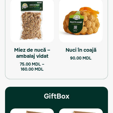
Interval
Acest
de
produs
prețuri:
are
75.00 MDL
mai
până
multe
la
160.00 MDL
variații.
Opțiunile
pot
Miez de nucă –
Nuci în coajă
fi
ambalaj vidat
alese
90.00
MDL
în
75.00
MDL
–
pagina
160.00
MDL
produsului.
GiftBox
Prețul
Prețul
Prețul
Prețul