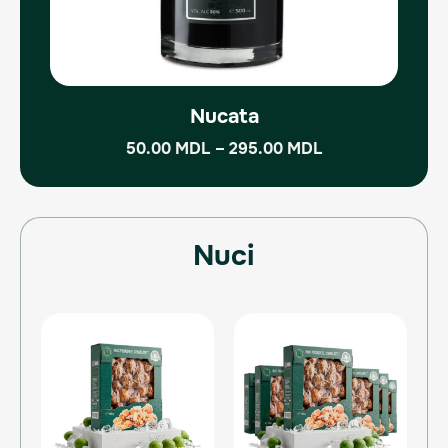
pagina
produsului.
Nucata
50.00
MDL
–
295.00
MDL
Nuci