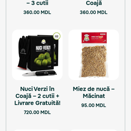
– 3 cutii
Coajă
360.00
MDL
360.00
MDL
Nuci Verzi în
Miez de nucă –
Coajă – 2 cutii +
Măcinat
Livrare Gratuită!
95.00
MDL
720.00
MDL