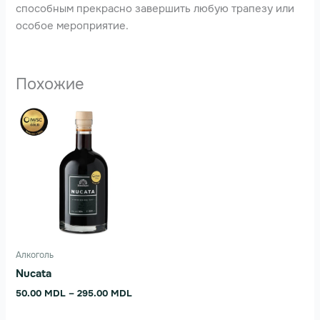
способным прекрасно завершить любую трапезу или
особое мероприятие.
Похожие
Диапазон
Этот
цен:
товар
50.00 MDL
имеет
–
295.00 MDL
несколько
вариаций.
Опции
можно
выбрать
на
Алкоголь
странице
Nucata
товара.
50.00
MDL
–
295.00
MDL